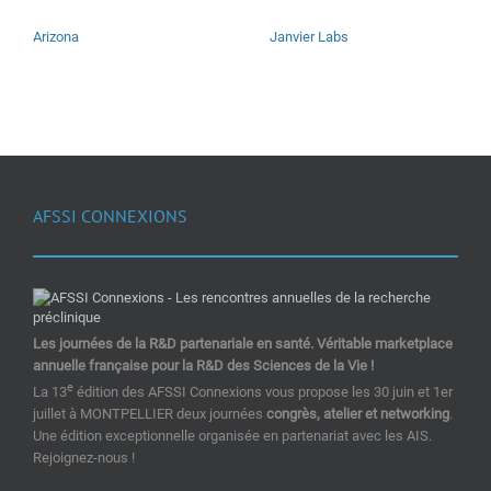
Arizona
Janvier Labs
AFSSI CONNEXIONS
Les journées de la R&D partenariale en santé. Véritable marketplace
annuelle française pour la R&D des Sciences de la Vie !
e
La 13
édition des AFSSI Connexions vous propose les 30 juin et 1er
juillet à MONTPELLIER deux journées
congrès, atelier et networking
.
Une édition exceptionnelle organisée en partenariat avec les AIS.
Rejoignez-nous !