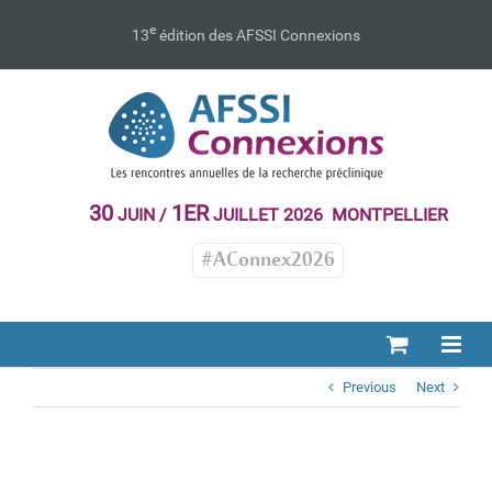
Passer
au
e
13
édition des AFSSI Connexions
contenu
30
1ER
JUIN /
JUILLET 2026 MONTPELLIER
#AConnex2026
Previous
Next