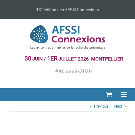
Passer
au
e
13
édition des AFSSI Connexions
contenu
30
1ER
JUIN /
JUILLET 2026 MONTPELLIER
#AConnex2026
Previous
Next