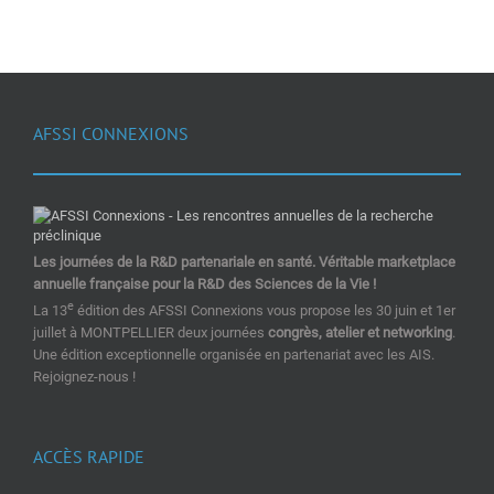
AFSSI CONNEXIONS
Les journées de la R&D partenariale en santé. Véritable marketplace
annuelle française pour la R&D des Sciences de la Vie !
e
La 13
édition des AFSSI Connexions vous propose les 30 juin et 1er
juillet à MONTPELLIER deux journées
congrès, atelier et networking
.
Une édition exceptionnelle organisée en partenariat avec les AIS.
Rejoignez-nous !
ACCÈS RAPIDE