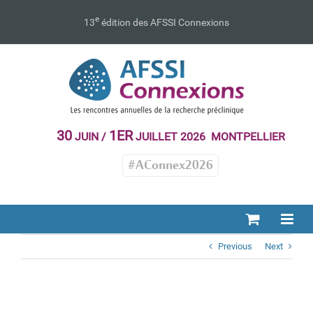
Passer
au
e
13
édition des AFSSI Connexions
contenu
30
1ER
JUIN /
JUILLET 2026 MONTPELLIER
#AConnex2026
Previous
Next