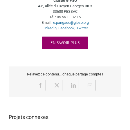
Cluster GIPSO
4-6, allée du Doyen Georges Brus
33600 PESSAC
Tél : 05 56 11 32 15
Email :
e.pangaud@gipso.org
LinkedIn
,
Facebook
,
Twitter
EN SAVOIR PLUS
Relayez ce contenu... chaque partage compte !
Facebook
X
LinkedIn
Email
Projets connexes