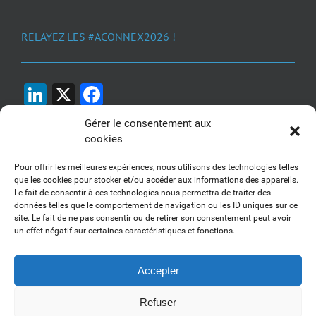
RELAYEZ LES #ACONNEX2026 !
LinkedIn
X
Facebook
Gérer le consentement aux
cookies
Pour offrir les meilleures expériences, nous utilisons des technologies telles
que les cookies pour stocker et/ou accéder aux informations des appareils.
Le fait de consentir à ces technologies nous permettra de traiter des
1, 2, 3... Buzzez !
données telles que le comportement de navigation ou les ID uniques sur ce
site. Le fait de ne pas consentir ou de retirer son consentement peut avoir
Découvrez nos kits communication
un effet négatif sur certaines caractéristiques et fonctions.
Accepter
Refuser
Copyright 2017-2025 AFSSI - Tous droits réservés |
Mentions légales
|