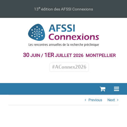
Passer
au
e
13
édition des AFSSI Connexions
contenu
30
1ER
JUIN /
JUILLET 2026 MONTPELLIER
#AConnex2026
Previous
Next