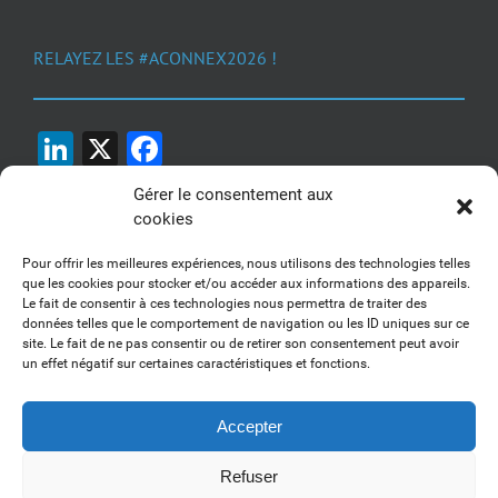
RELAYEZ LES #ACONNEX2026 !
LinkedIn
X
Facebook
Gérer le consentement aux
cookies
Pour offrir les meilleures expériences, nous utilisons des technologies telles
que les cookies pour stocker et/ou accéder aux informations des appareils.
Le fait de consentir à ces technologies nous permettra de traiter des
1, 2, 3... Buzzez !
données telles que le comportement de navigation ou les ID uniques sur ce
site. Le fait de ne pas consentir ou de retirer son consentement peut avoir
Découvrez nos kits communication
un effet négatif sur certaines caractéristiques et fonctions.
Accepter
Refuser
Copyright 2017-2025 AFSSI - Tous droits réservés |
Mentions légales
|