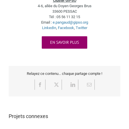
Cluster GIPSO
4-6, allée du Doyen Georges Brus
33600 PESSAC
Tél : 05 56 11 32 15
Email :
e.pangaud@gipso.org
LinkedIn
,
Facebook
,
Twitter
EN SAVOIR PLUS
Relayez ce contenu... chaque partage compte !
Facebook
X
LinkedIn
Email
Projets connexes