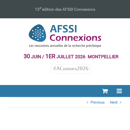
Passer
au
e
13
édition des AFSSI Connexions
contenu
30
1ER
JUIN /
JUILLET 2026 MONTPELLIER
#AConnex2026
Previous
Next