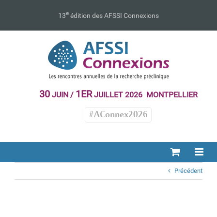
Passer
au
e
13
édition des AFSSI Connexions
contenu
30
1ER
JUIN /
JUILLET 2026 MONTPELLIER
#AConnex2026
Précédent