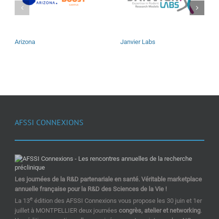
Arizona
Janvier Labs
AFSSI CONNEXIONS
Les journées de la R&D partenariale en santé. Véritable marketplace
annuelle française pour la R&D des Sciences de la Vie !
e
La 13
édition des AFSSI Connexions vous propose les 30 juin et 1er
juillet à MONTPELLIER deux journées
congrès, atelier et networking
.