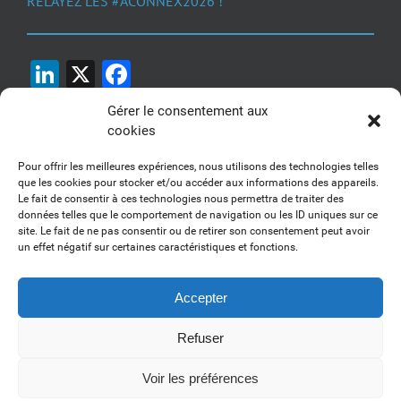
RELAYEZ LES #ACONNEX2026 !
LinkedIn
X
Facebook
Gérer le consentement aux
cookies
Pour offrir les meilleures expériences, nous utilisons des technologies telles
que les cookies pour stocker et/ou accéder aux informations des appareils.
Le fait de consentir à ces technologies nous permettra de traiter des
1, 2, 3... Buzzez !
données telles que le comportement de navigation ou les ID uniques sur ce
site. Le fait de ne pas consentir ou de retirer son consentement peut avoir
Découvrez nos kits communication
un effet négatif sur certaines caractéristiques et fonctions.
Accepter
Refuser
Copyright 2017-2025 AFSSI - Tous droits réservés |
Mentions légales
|
Utilisation des cookies
| Animé par
Essentiel MARKETING
Voir les préférences