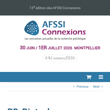
Passer
au
e
13
édition des AFSSI Connexions
contenu
30
1ER
JUIN /
JUILLET 2026 MONTPELLIER
#AConnex2026
Previous
Next