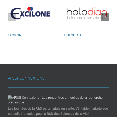
EXCILONE
HOLODIAG
AFSSI CONNEXIONS
Les journées de la R&D partenariale en santé. Véritable marketplace
annuelle française pour la R&D des Sciences de la Vie !