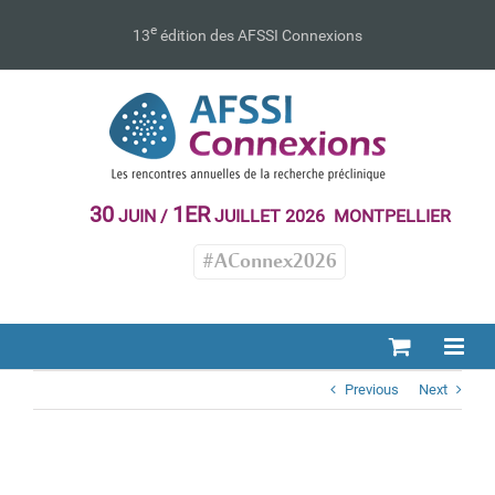
Passer
au
e
13
édition des AFSSI Connexions
contenu
30
1ER
JUIN /
JUILLET 2026 MONTPELLIER
#AConnex2026
Previous
Next