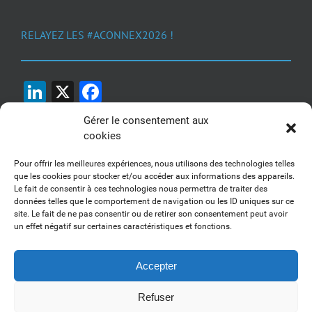
RELAYEZ LES #ACONNEX2026 !
LinkedIn
X
Facebook
Gérer le consentement aux
cookies
Pour offrir les meilleures expériences, nous utilisons des technologies telles
que les cookies pour stocker et/ou accéder aux informations des appareils.
Le fait de consentir à ces technologies nous permettra de traiter des
1, 2, 3... Buzzez !
données telles que le comportement de navigation ou les ID uniques sur ce
site. Le fait de ne pas consentir ou de retirer son consentement peut avoir
Découvrez nos kits communication
un effet négatif sur certaines caractéristiques et fonctions.
Accepter
Refuser
Copyright 2017-2025 AFSSI - Tous droits réservés |
Mentions légales
|