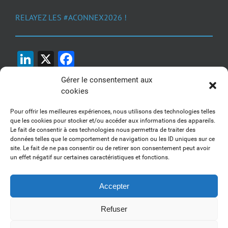
RELAYEZ LES #ACONNEX2026 !
LinkedIn
X
Facebook
Gérer le consentement aux
cookies
Pour offrir les meilleures expériences, nous utilisons des technologies telles
que les cookies pour stocker et/ou accéder aux informations des appareils.
Le fait de consentir à ces technologies nous permettra de traiter des
1, 2, 3... Buzzez !
données telles que le comportement de navigation ou les ID uniques sur ce
site. Le fait de ne pas consentir ou de retirer son consentement peut avoir
Découvrez nos kits communication
un effet négatif sur certaines caractéristiques et fonctions.
Accepter
Refuser
Copyright 2017-2025 AFSSI - Tous droits réservés |
Mentions légales
|
Utilisation des cookies
| Animé par
Essentiel MARKETING