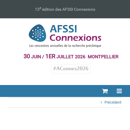
Passer
au
e
13
édition des AFSSI Connexions
contenu
30
1ER
JUIN /
JUILLET 2026 MONTPELLIER
#AConnex2026
Précédent