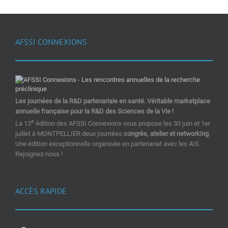
AFSSI CONNEXIONS
Les journées de la R&D partenariale en santé. Véritable marketplace
annuelle française pour la R&D des Sciences de la Vie !
e
La 13
édition des AFSSI Connexions vous propose les 30 juin et 1er
juillet à MONTPELLIER deux journées
congrès, atelier et networking
.
Une édition exceptionnelle organisée en partenariat avec les AIS.
Rejoignez-nous !
ACCÈS RAPIDE