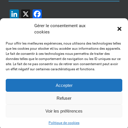
LinkedIn
X
Facebook
Gérer le consentement aux
cookies
Pour offrir les meilleures expériences, nous utilisons des technologies telles
que les cookies pour stocker et/ou accéder aux informations des appareils.
Le fait de consentir à ces technologies nous permettra de traiter des
1, 2, 3... Buzzez !
données telles que le comportement de navigation ou les ID uniques sur ce
site. Le fait de ne pas consentir ou de retirer son consentement peut avoir
Découvrez nos kits communication
un effet négatif sur certaines caractéristiques et fonctions.
Accepter
Refuser
Copyright 2017-2025 AFSSI - Tous droits réservés |
Mentions légales
|
Utilisation des cookies
| Animé par
Essentiel MARKETING
Voir les préférences
LinkedIn
Politique de cookies