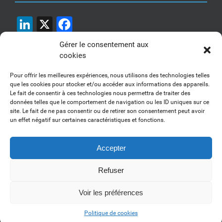
LinkedIn
X
Facebook
Gérer le consentement aux
cookies
Pour offrir les meilleures expériences, nous utilisons des technologies telles
que les cookies pour stocker et/ou accéder aux informations des appareils.
Le fait de consentir à ces technologies nous permettra de traiter des
1, 2, 3... Buzzez !
données telles que le comportement de navigation ou les ID uniques sur ce
site. Le fait de ne pas consentir ou de retirer son consentement peut avoir
Découvrez nos kits communication
un effet négatif sur certaines caractéristiques et fonctions.
Accepter
Refuser
Copyright 2017-2025 AFSSI - Tous droits réservés |
Mentions légales
|
Utilisation des cookies
| Animé par
Essentiel MARKETING
Voir les préférences
LinkedIn
Politique de cookies