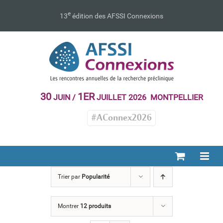
Passer
au
e
13
édition des AFSSI Connexions
contenu
30
1ER
JUIN /
JUILLET 2026 MONTPELLIER
#AConnex2026
Trier par
Popularité
Montrer
12 produits