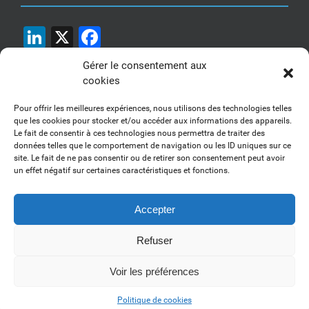
LinkedIn
X
Facebook
Gérer le consentement aux
cookies
Pour offrir les meilleures expériences, nous utilisons des technologies telles
que les cookies pour stocker et/ou accéder aux informations des appareils.
Le fait de consentir à ces technologies nous permettra de traiter des
1, 2, 3... Buzzez !
données telles que le comportement de navigation ou les ID uniques sur ce
site. Le fait de ne pas consentir ou de retirer son consentement peut avoir
Découvrez nos kits communication
un effet négatif sur certaines caractéristiques et fonctions.
Accepter
Refuser
Copyright 2017-2025 AFSSI - Tous droits réservés |
Mentions légales
|
Utilisation des cookies
| Animé par
Essentiel MARKETING
Voir les préférences
LinkedIn
Politique de cookies