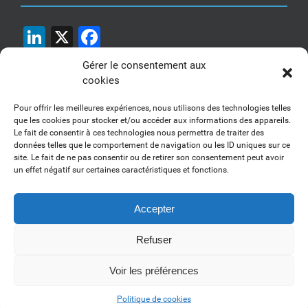
LinkedIn
X
Facebook
Gérer le consentement aux
cookies
Pour offrir les meilleures expériences, nous utilisons des technologies telles
que les cookies pour stocker et/ou accéder aux informations des appareils.
Le fait de consentir à ces technologies nous permettra de traiter des
1, 2, 3... Buzzez !
données telles que le comportement de navigation ou les ID uniques sur ce
site. Le fait de ne pas consentir ou de retirer son consentement peut avoir
Découvrez nos kits communication
un effet négatif sur certaines caractéristiques et fonctions.
Accepter
Refuser
Copyright 2017-2025 AFSSI - Tous droits réservés |
Mentions légales
|
Utilisation des cookies
| Animé par
Essentiel MARKETING
Voir les préférences
LinkedIn
Politique de cookies