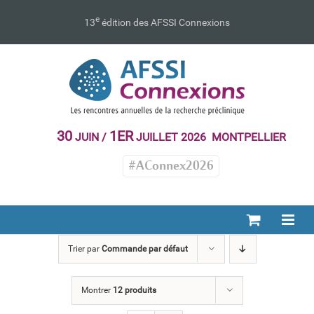
Passer
au
e
13
édition des AFSSI Connexions
contenu
30
1ER
JUIN /
JUILLET 2026 MONTPELLIER
#AConnex2026
Trier par
Commande par défaut
Montrer
12 produits