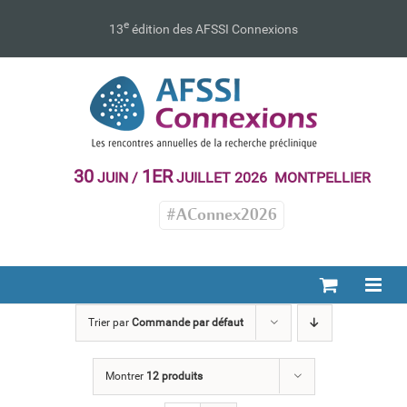
Passer
au
e
13
édition des AFSSI Connexions
contenu
30
1ER
JUIN /
JUILLET 2026 MONTPELLIER
#AConnex2026
Trier par
Commande par défaut
Montrer
12 produits