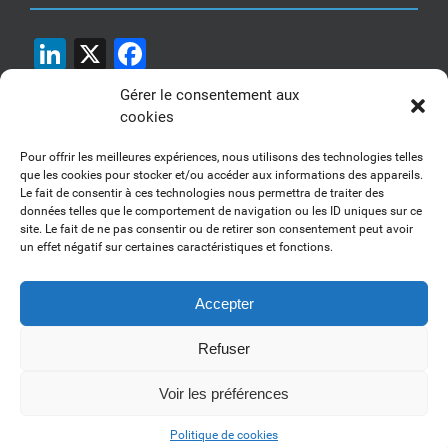
LinkedIn
X
Facebook
Gérer le consentement aux
cookies
Pour offrir les meilleures expériences, nous utilisons des technologies telles
que les cookies pour stocker et/ou accéder aux informations des appareils.
Le fait de consentir à ces technologies nous permettra de traiter des
1, 2, 3... Buzzez !
données telles que le comportement de navigation ou les ID uniques sur ce
site. Le fait de ne pas consentir ou de retirer son consentement peut avoir
Découvrez nos kits communication
un effet négatif sur certaines caractéristiques et fonctions.
Accepter
Refuser
Copyright 2017-2025 AFSSI - Tous droits réservés |
Mentions légales
|
Utilisation des cookies
| Animé par
Essentiel MARKETING
Voir les préférences
LinkedIn
Politique de cookies