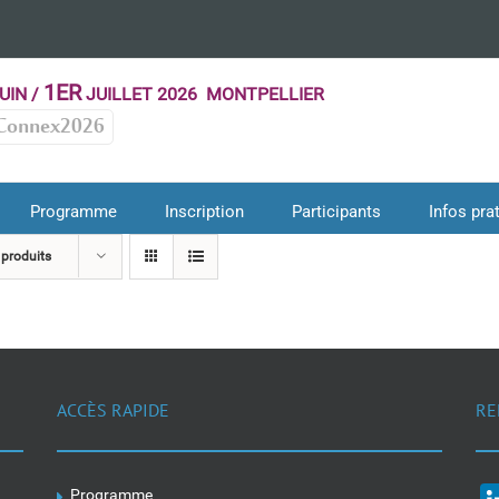
1ER
UIN /
JUILLET 2026 MONTPELLIER
Connex2026
Programme
Inscription
Participants
Infos pra
 produits
ACCÈS RAPIDE
RE
Programme