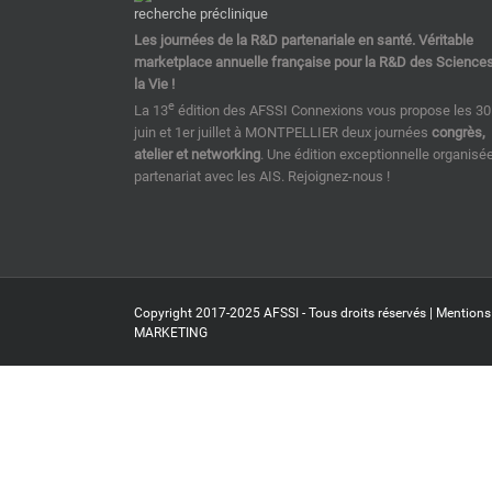
Les journées de la R&D partenariale en santé. Véritable
marketplace annuelle française pour la R&D des Science
la Vie !
e
La 13
édition des AFSSI Connexions vous propose les 30
juin et 1er juillet à MONTPELLIER deux journées
congrès,
atelier et networking
. Une édition exceptionnelle organisé
partenariat avec les AIS. Rejoignez-nous !
Copyright 2017-2025 AFSSI - Tous droits réservés |
Mentions
MARKETING