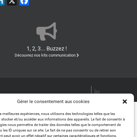
LinkedIn
X
Facebook
1, 2, 3... Buzzez !
Découvrez nos kits communication
LinkedIn
Gérer le consentement aux cookies
es meilleures expériences, nous utilisons des technologies telles que les
 stocker et/ou accéder aux informations des appareils. Le fait de consentir à
gies nous permettra de traiter des données telles que le comportement de
 les ID uniques sur ce site. Le fait de ne pas consentir ou de retirer son
 peut avoir un effet négatif sur certaines caractéristiques et fonctions.