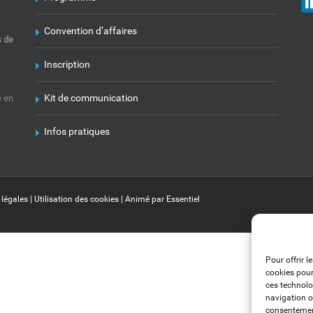
Convention d’affaires
s de
Inscription
Kit de communication
e en
Infos pratiques
 légales
|
Utilisation des cookies
| Animé par
Essentiel
Pour offrir l
cookies pour
ces technolo
navigation ou
consentement