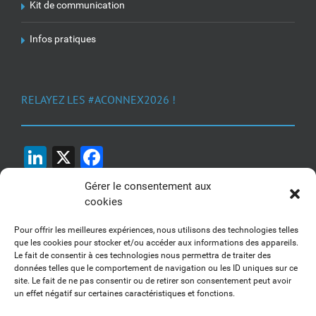
Kit de communication
Infos pratiques
RELAYEZ LES #ACONNEX2026 !
LinkedIn
X
Facebook
Gérer le consentement aux
cookies
Pour offrir les meilleures expériences, nous utilisons des technologies telles
que les cookies pour stocker et/ou accéder aux informations des appareils.
Le fait de consentir à ces technologies nous permettra de traiter des
1, 2, 3... Buzzez !
données telles que le comportement de navigation ou les ID uniques sur ce
site. Le fait de ne pas consentir ou de retirer son consentement peut avoir
Découvrez nos kits communication
un effet négatif sur certaines caractéristiques et fonctions.