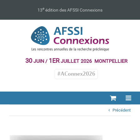
Passer
au
e
13
édition des AFSSI Connexions
contenu
30
1ER
JUIN /
JUILLET 2026 MONTPELLIER
#AConnex2026
Précédent