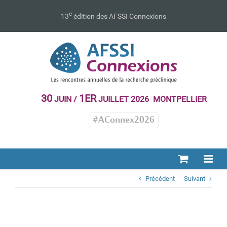
Passer
au
e
13
édition des AFSSI Connexions
contenu
30
1ER
JUIN /
JUILLET 2026 MONTPELLIER
#AConnex2026
Précédent
Suivant