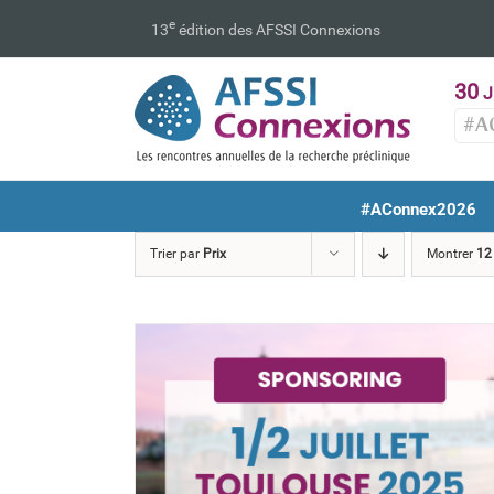
Passer
e
13
édition des AFSSI Connexions
au
contenu
30
J
#A
#AConnex2026
Trier par
Prix
Montrer
12