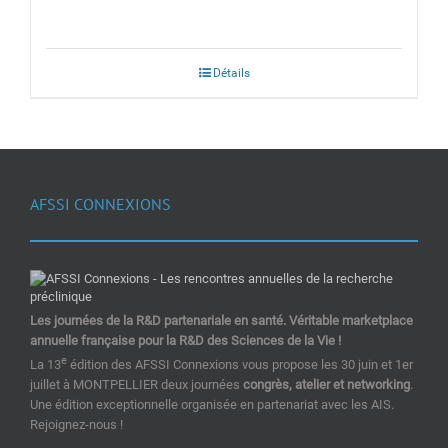
Détails
AFSSI CONNEXIONS
Les journées de la R&D partenariale en santé. Véritable marketplace
annuelle française pour la R&D des Sciences de la Vie !
e
La 13
édition des AFSSI Connexions vous propose les 30 juin et 1er
juillet à MONTPELLIER deux journées
congrès, atelier et networking
.
Une édition exceptionnelle organisée en partenariat avec les AIS.
Rejoignez-nous !