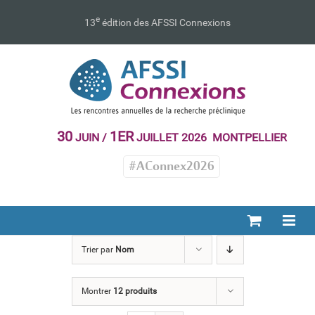
Passer
au
e
13
édition des AFSSI Connexions
contenu
30
1ER
JUIN /
JUILLET 2026 MONTPELLIER
#AConnex2026
Trier par
Nom
Montrer
12 produits