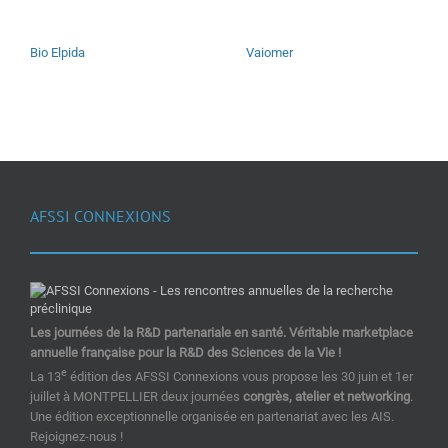
Bio Elpida
Vaiomer
AFSSI CONNEXIONS
Les journées de la R&D partenariale en santé. Véritable marketplace
annuelle française pour la R&D des Sciences de la Vie !
e
La 13
édition des AFSSI Connexions vous propose les 30 juin et 1er
juillet à MONTPELLIER deux journées
congrès, atelier et networking
.
Une édition exceptionnelle organisée en partenariat avec les AIS.
Rejoignez-nous !