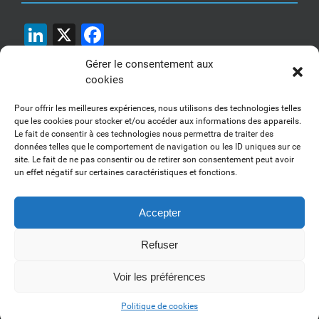
LinkedIn
X
Facebook
Gérer le consentement aux
cookies
Pour offrir les meilleures expériences, nous utilisons des technologies telles
que les cookies pour stocker et/ou accéder aux informations des appareils.
Le fait de consentir à ces technologies nous permettra de traiter des
1, 2, 3... Buzzez !
données telles que le comportement de navigation ou les ID uniques sur ce
site. Le fait de ne pas consentir ou de retirer son consentement peut avoir
Découvrez nos kits communication
un effet négatif sur certaines caractéristiques et fonctions.
Accepter
Refuser
Copyright 2017-2025 AFSSI - Tous droits réservés |
Mentions légales
|
Utilisation des cookies
| Animé par
Essentiel MARKETING
Voir les préférences
LinkedIn
Politique de cookies