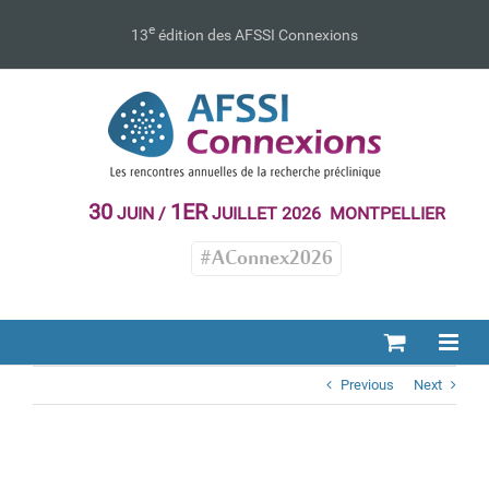
Passer
au
e
13
édition des AFSSI Connexions
contenu
30
1ER
JUIN /
JUILLET 2026 MONTPELLIER
#AConnex2026
Previous
Next