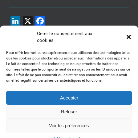
LinkedIn
X
Facebook
Gérer le consentement aux
cookies
Pour offrir les meilleures expériences, nous utilisons des technologies telles
que les cookies pour stocker et/ou accéder aux informations des appareils.
Le fait de consentir à ces technologies nous permettra de traiter des
1, 2, 3... Buzzez !
données telles que le comportement de navigation ou les ID uniques sur ce
site. Le fait de ne pas consentir ou de retirer son consentement peut avoir
Découvrez nos kits communication
un effet négatif sur certaines caractéristiques et fonctions.
Accepter
Refuser
Copyright 2017-2025 AFSSI - Tous droits réservés |
Mentions légales
|
Utilisation des cookies
| Animé par
Essentiel MARKETING
Voir les préférences
LinkedIn