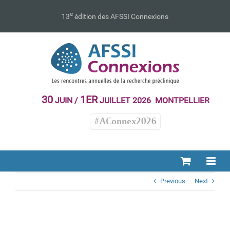
Passer
au
e
13
édition des AFSSI Connexions
contenu
30
1ER
JUIN /
JUILLET 2026 MONTPELLIER
#AConnex2026
Previous
Next