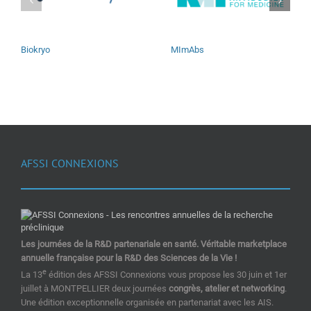
Biokryo
MImAbs
AFSSI CONNEXIONS
Les journées de la R&D partenariale en santé. Véritable marketplace
annuelle française pour la R&D des Sciences de la Vie !
e
La 13
édition des AFSSI Connexions vous propose les 30 juin et 1er
juillet à MONTPELLIER deux journées
congrès, atelier et networking
.
Une édition exceptionnelle organisée en partenariat avec les AIS.