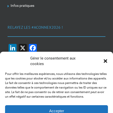
Infos pratiques
RELAYEZ LES #ACONNEX2026 !
LinkedIn
X
Facebook
Gérer le consentement aux
cookies
Pour offrir les meilleures expériences, nous utilisons des technologies telles
que les cookies pour stocker et/ou accéder aux informations des appareils.
Le fait de consentir à ces technologies nous permettra de traiter des
1, 2, 3... Buzzez !
données telles que le comportement de navigation ou les ID uniques sur ce
site. Le fait de ne pas consentir ou de retirer son consentement peut avoir
Découvrez nos kits communication
un effet négatif sur certaines caractéristiques et fonctions.
Accepter