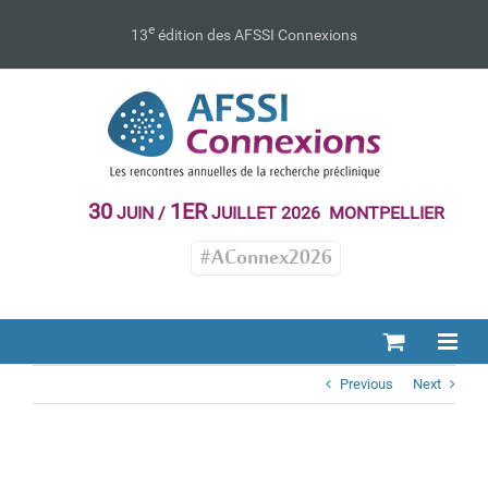
Passer
au
e
13
édition des AFSSI Connexions
contenu
30
1ER
JUIN /
JUILLET 2026 MONTPELLIER
#AConnex2026
Previous
Next