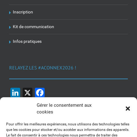
Inscription
Kit de communication
Infos pratiques
RELAYEZ LES #ACONNEX2026 !
LinkedIn
X
Facebook
Gérer le consentement aux
cookies
Pour offrir les meilleures expériences, nous utilisons des technologies telles
que les cookies pour stocker et/ou accéder aux informations des appareils.
Le fait de consentir à ces technologies nous permettra de traiter des