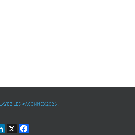
LAYEZ LES #ACONNEX2026 !
LinkedIn
X
Facebook