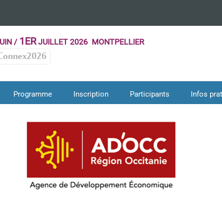
1ER
UIN /
JUILLET 2026 MONTPELLIER
AD’OCC
Connex2026
Co-organisateur 2025
Partenaire 2023
Partenaire 2024
Programme
Inscription
Participants
Infos pra
Eurobiomed
En collaboration avec 2024
Partenaire 2018
Partenaire 2023
Partenaire 2025
Supporters
2019