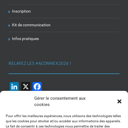
Inscription
Kit de communication
Infos pratiques
RELAYEZ LES #ACONNEX2026 !
LinkedIn
X
Facebook
Gérer le consentement aux
cookies
Pour offrir les meilleures expériences, nous utilisons des technologies telles
que les cookies pour stocker et/ou accéder aux informations des appareils.
Le fait de consentir à ces technologies nous permettra de traiter des