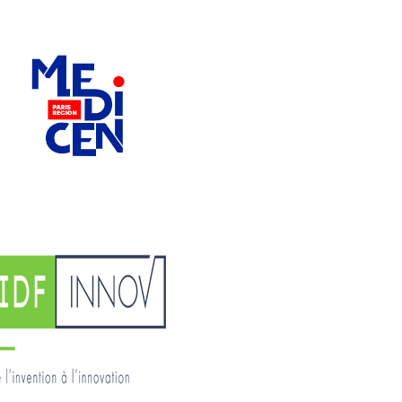
SATT Ile-de-France INNOV
Supporters 2019
BioValley France
Supporters 2019
Supporters
2022