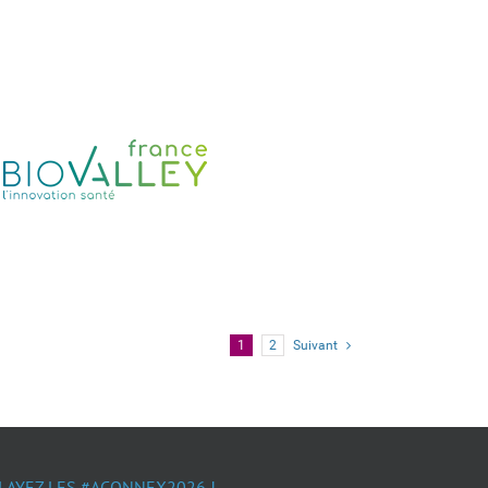
1
2
Suivant
LAYEZ LES #ACONNEX2026 !