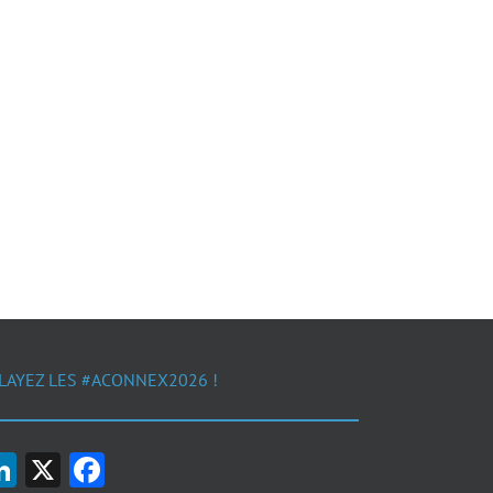
LAYEZ LES #ACONNEX2026 !
LinkedIn
X
Facebook