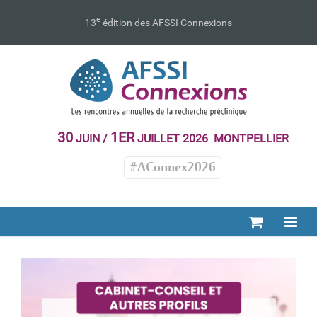
Passer
au
e
13
édition des AFSSI Connexions
contenu
30
1ER
JUIN /
JUILLET 2026 MONTPELLIER
#AConnex2026