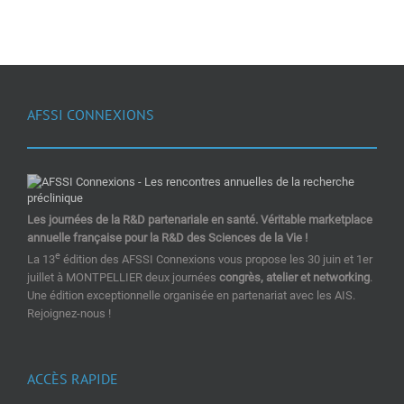
AFSSI CONNEXIONS
Les journées de la R&D partenariale en santé. Véritable marketplace
annuelle française pour la R&D des Sciences de la Vie !
e
La 13
édition des AFSSI Connexions vous propose les 30 juin et 1er
juillet à MONTPELLIER deux journées
congrès, atelier et networking
.
Une édition exceptionnelle organisée en partenariat avec les AIS.
Rejoignez-nous !
ACCÈS RAPIDE