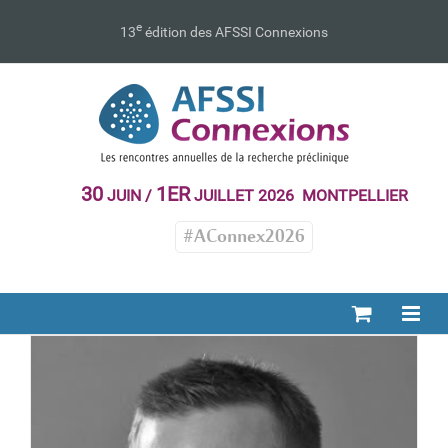
Passer
au
e
13
édition des AFSSI Connexions
contenu
Romain DURIEZ
Intervenants 2019
30
1ER
JUIN /
JUILLET 2026 MONTPELLIER
#AConnex2026