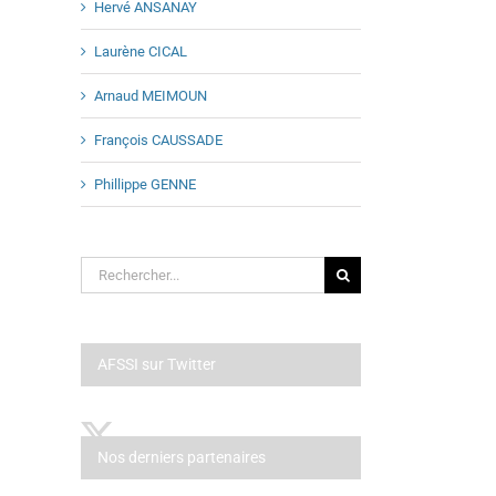
Hervé ANSANAY
Laurène CICAL
Arnaud MEIMOUN
François CAUSSADE
Phillippe GENNE
Rechercher:
AFSSI sur Twitter
Nos derniers partenaires