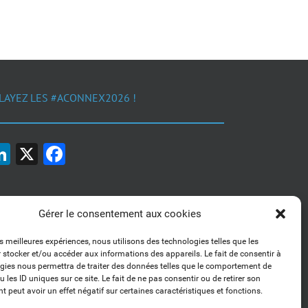
LAYEZ LES #ACONNEX2026 !
LinkedIn
X
Facebook
Gérer le consentement aux cookies
es meilleures expériences, nous utilisons des technologies telles que les
 stocker et/ou accéder aux informations des appareils. Le fait de consentir à
1, 2, 3... Buzzez !
gies nous permettra de traiter des données telles que le comportement de
Découvrez nos kits communication
 les ID uniques sur ce site. Le fait de ne pas consentir ou de retirer son
 peut avoir un effet négatif sur certaines caractéristiques et fonctions.