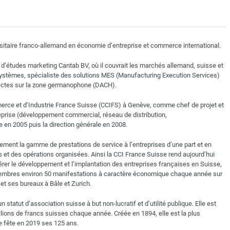
itaire franco-allemand en économie d’entreprise et commerce international.
t d’études marketing Cantab BV, où il couvrait les marchés allemand, suisse et
 Systèmes, spécialiste des solutions MES (Manufacturing Execution Services)
irectes sur la zone germanophone (DACH).
mmerce et d’Industrie France Suisse (CCIFS) à Genève, comme chef de projet et
ntreprise (développement commercial, réseau de distribution,
e en 2005 puis la direction générale en 2008.
gement la gamme de prestations de service à l’entreprises d’une part et en
t des opérations organisées. Ainsi la CCI France Suisse rend aujourd’hui
lérer le développement et l’implantation des entreprises françaises en Suisse,
 membres environ 50 manifestations à caractère économique chaque année sur
et ses bureaux à Bâle et Zurich.
 statut d’association suisse à but non-lucratif et d’utilité publique. Elle est
lions de francs suisses chaque année. Créée en 1894, elle est la plus
 fête en 2019 ses 125 ans.