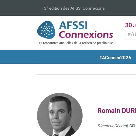
Passer
e
13
édition des AFSSI Connexions
au
contenu
30
J
#A
#AConnex2026
Romain DUR
Directeur Général
,
CCI