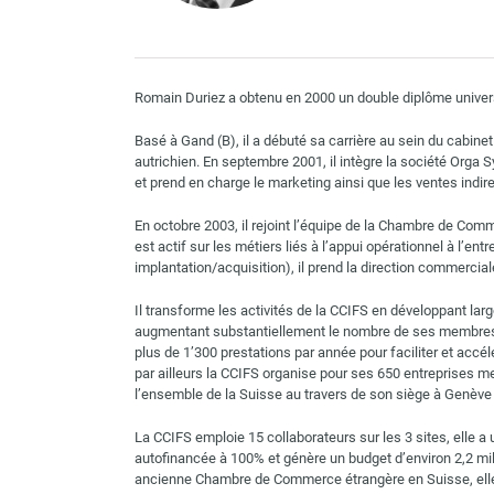
Romain Duriez a obtenu en 2000 un double diplôme univers
Basé à Gand (B), il a débuté sa carrière au sein du cabine
autrichien. En septembre 2001, il intègre la société Orga
et prend en charge le marketing ainsi que les ventes ind
En octobre 2003, il rejoint l’équipe de la Chambre de Co
est actif sur les métiers liés à l’appui opérationnel à l’e
implantation/acquisition), il prend la direction commercial
Il transforme les activités de la CCIFS en développant lar
augmentant substantiellement le nombre de ses membres e
plus de 1’300 prestations par année pour faciliter et accé
par ailleurs la CCIFS organise pour ses 650 entreprises
l’ensemble de la Suisse au travers de son siège à Genève 
La CCIFS emploie 15 collaborateurs sur les 3 sites, elle a un
autofinancée à 100% et génère un budget d’environ 2,2 mil
ancienne Chambre de Commerce étrangère en Suisse, elle