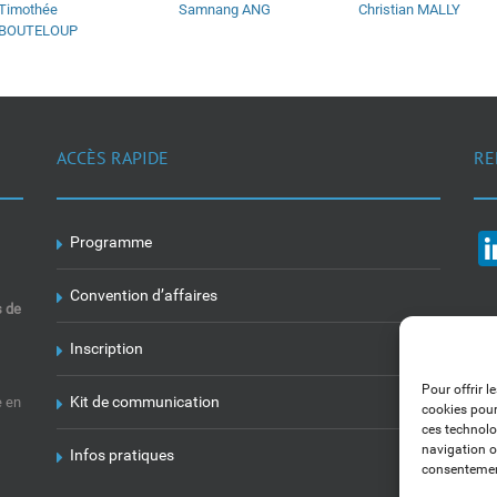
Timothée
Samnang ANG
Christian MALLY
BOUTELOUP
ACCÈS RAPIDE
RE
Programme
Convention d’affaires
s de
Inscription
Pour offrir l
Kit de communication
e en
cookies pour
ces technolo
navigation ou
Infos pratiques
consentement