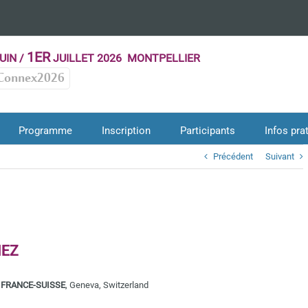
1ER
UIN /
JUILLET 2026 MONTPELLIER
Connex2026
Programme
Inscription
Participants
Infos pra
Précédent
Suivant
IEZ
 FRANCE-SUISSE
, Geneva, Switzerland