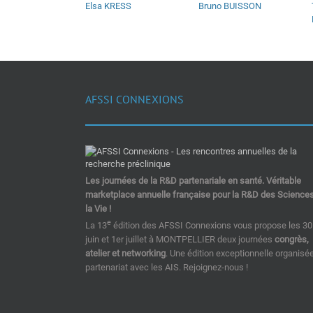
Elsa KRESS
Bruno BUISSON
AFSSI CONNEXIONS
Les journées de la R&D partenariale en santé. Véritable
marketplace annuelle française pour la R&D des Science
la Vie !
e
La 13
édition des AFSSI Connexions vous propose les 30
juin et 1er juillet à MONTPELLIER deux journées
congrès,
atelier et networking
. Une édition exceptionnelle organisé
partenariat avec les AIS. Rejoignez-nous !