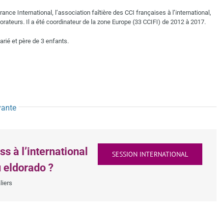
ce International, l’association faîtière des CCI françaises à l’international,
rateurs. Il a été coordinateur de la zone Europe (33 CCIFI) de 2012 à 2017.
rié et père de 3 enfants.
vante
 à l’international
SESSION INTERNATIONAL
u eldorado ?
liers