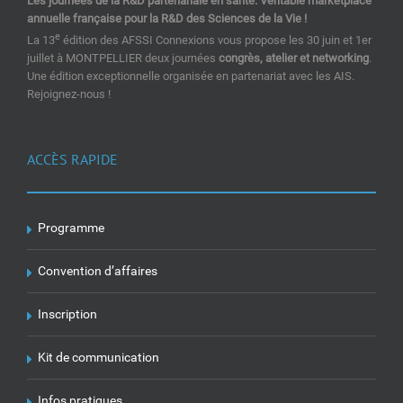
Les journées de la R&D partenariale en santé. Véritable marketplace
annuelle française pour la R&D des Sciences de la Vie !
e
La 13
édition des AFSSI Connexions vous propose les 30 juin et 1er
juillet à MONTPELLIER deux journées
congrès, atelier et networking
.
Une édition exceptionnelle organisée en partenariat avec les AIS.
Rejoignez-nous !
ACCÈS RAPIDE
Programme
Convention d’affaires
Inscription
Kit de communication
Infos pratiques