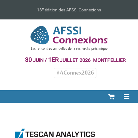
Passer
au
e
13
édition des AFSSI Connexions
contenu
30
1ER
JUIN /
JUILLET 2026 MONTPELLIER
#AConnex2026
TESCAN ANALYTICS
Exposant 2017