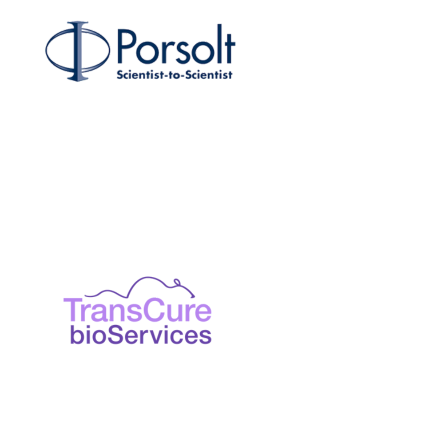
TransCure bioServices
Exposant 2025
CapEval Pharma
Exposant 2025
Village AFSSI
2025