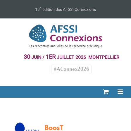
Passer
au
e
13
édition des AFSSI Connexions
contenu
30
1ER
JUIN /
JUILLET 2026 MONTPELLIER
#AConnex2026
Arizona
Exposant 2025