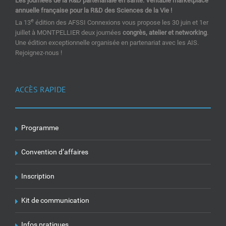
Les journées de la R&D partenariale en santé. Véritable marketplace
annuelle française pour la R&D des Sciences de la Vie !
e
La 13
édition des AFSSI Connexions vous propose les 30 juin et 1er
juillet à MONTPELLIER deux journées
congrès, atelier et networking
.
Une édition exceptionnelle organisée en partenariat avec les AIS.
Rejoignez-nous !
ACCÈS RAPIDE
Programme
Convention d’affaires
Inscription
Kit de communication
Infos pratiques