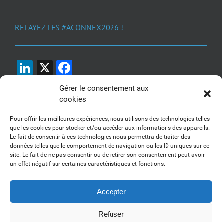
RELAYEZ LES #ACONNEX2026 !
LinkedIn
X
Facebook
Gérer le consentement aux
cookies
Pour offrir les meilleures expériences, nous utilisons des technologies telles
que les cookies pour stocker et/ou accéder aux informations des appareils.
Le fait de consentir à ces technologies nous permettra de traiter des
1, 2, 3... Buzzez !
données telles que le comportement de navigation ou les ID uniques sur ce
site. Le fait de ne pas consentir ou de retirer son consentement peut avoir
Découvrez nos kits communication
un effet négatif sur certaines caractéristiques et fonctions.
Accepter
Refuser
Copyright 2017-2025 AFSSI - Tous droits réservés |
Mentions légales
|