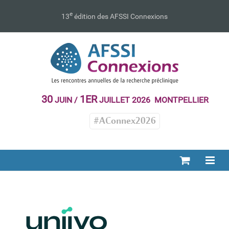
Passer
au
e
13
édition des AFSSI Connexions
contenu
30
1ER
JUIN /
JUILLET 2026 MONTPELLIER
#AConnex2026
Uniivo
Exposant 2025