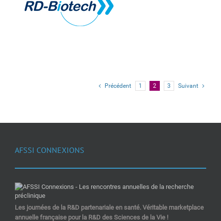
Précédent
1
2
3
Suivant
AFSSI CONNEXIONS
Les journées de la R&D partenariale en santé. Véritable marketplace
annuelle française pour la R&D des Sciences de la Vie !