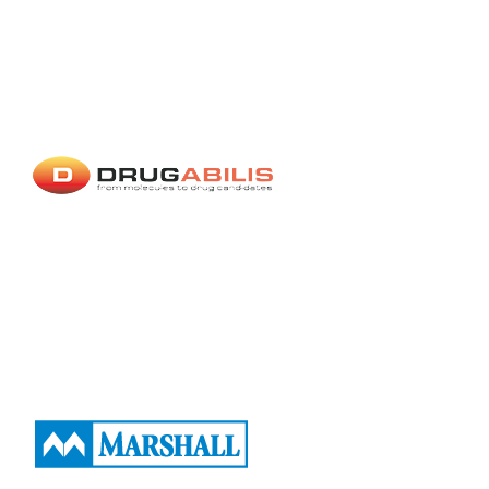
Village AFSSI 2025
Marshall BioResources
Exposant 2022
Exposant
2023
Exposant 2025
Village
AFSSI 2022
Village AFSSI
2023
Village AFSSI 2025
Cilcare
Exposant 2022
Exposant 2023
Exposant 2024
Exposant 2025