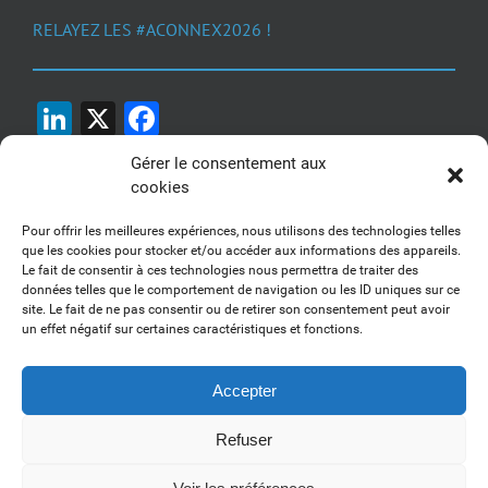
RELAYEZ LES #ACONNEX2026 !
LinkedIn
X
Facebook
Gérer le consentement aux
cookies
Pour offrir les meilleures expériences, nous utilisons des technologies telles
que les cookies pour stocker et/ou accéder aux informations des appareils.
Le fait de consentir à ces technologies nous permettra de traiter des
1, 2, 3... Buzzez !
données telles que le comportement de navigation ou les ID uniques sur ce
site. Le fait de ne pas consentir ou de retirer son consentement peut avoir
Découvrez nos kits communication
un effet négatif sur certaines caractéristiques et fonctions.
Accepter
Refuser
Copyright 2017-2025 AFSSI - Tous droits réservés |
Mentions légales
|
Utilisation des cookies
| Animé par
Essentiel MARKETING