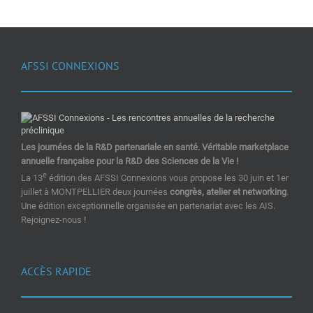
AFSSI CONNEXIONS
Les journées de la R&D partenariale en santé. Véritable marketplace
annuelle française pour la R&D des Sciences de la Vie !
e
La 13
édition des AFSSI Connexions vous propose les 30 juin et 1er
juillet à MONTPELLIER deux journées
congrès, atelier et networking
.
Une édition exceptionnelle organisée en partenariat avec les AIS.
Rejoignez-nous !
ACCÈS RAPIDE