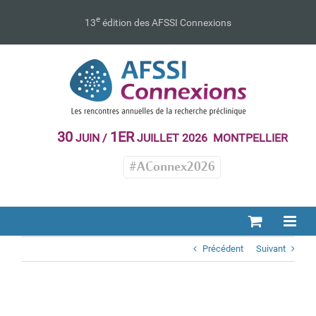
Passer
au
e
13
édition des AFSSI Connexions
contenu
30
1ER
JUIN /
JUILLET 2026 MONTPELLIER
#AConnex2026
Précédent
Suivant