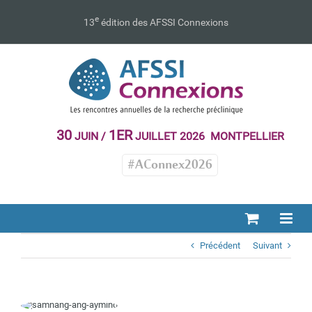
Passer
au
e
13
édition des AFSSI Connexions
contenu
30
1ER
JUIN /
JUILLET 2026 MONTPELLIER
#AConnex2026
Précédent
Suivant