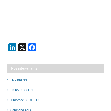
LinkedIn
X
Facebook
Nos intervenants
Elsa KRESS
Bruno BUISSON
Timothée BOUTELOUP
Samnang ANG