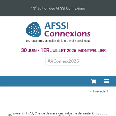
Passer
au
e
13
édition des AFSSI Connexions
contenu
30
1ER
JUIN /
JUILLET 2026 MONTPELLIER
#AConnex2026
Précédent