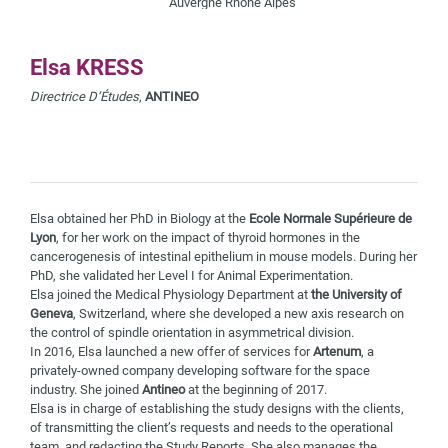
Elsa KRESS
Directrice D’Études
,
ANTINEO
Elsa obtained her PhD in Biology at the
Ecole Normale Supérieure de
Lyon
, for her work on the impact of thyroid hormones in the
cancerogenesis of intestinal epithelium in mouse models. During her
PhD, she validated her Level I for Animal Experimentation.
Elsa joined the Medical Physiology Department at
the University of
Geneva
, Switzerland, where she developed a new axis research on
the control of spindle orientation in asymmetrical division.
In 2016, Elsa launched a new offer of services for
Artenum
, a
privately-owned company developing software for the space
industry. She joined
Antineo
at the beginning of 2017.
Elsa is in charge of establishing the study designs with the clients,
of transmitting the client’s requests and needs to the operational
team, and redacting the Study Reports. She also manages the