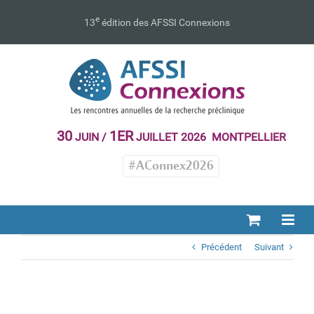
Passer
au
e
13
édition des AFSSI Connexions
contenu
30
1ER
JUIN /
JUILLET 2026 MONTPELLIER
#AConnex2026
Précédent
Suivant