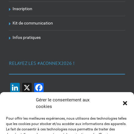
Inscription
Kit de communication
Infos pratiques
RELAYEZ LES #ACONNEX2026 !
LinkedIn
X
Facebook
Gérer le consentement aux
cookies
Pour offrir les meilleures expériences, nous utilisons des technologies telles
que les cookies pour stocker et/ou accéder aux informations des appareils.
Le fait de consentir à ces technologies nous permettra de traiter des