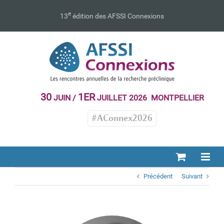
Passer
au
e
13
édition des AFSSI Connexions
contenu
30
1ER
JUIN /
JUILLET 2026 MONTPELLIER
#AConnex2026
Précédent
Suivant